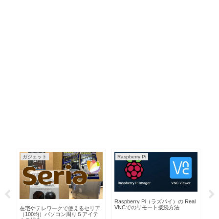
AruduinoIDE関数
AruduinoIDE関数
Real
Arduino IDE デジタルピン
Arduino IDE Pinとは？
A