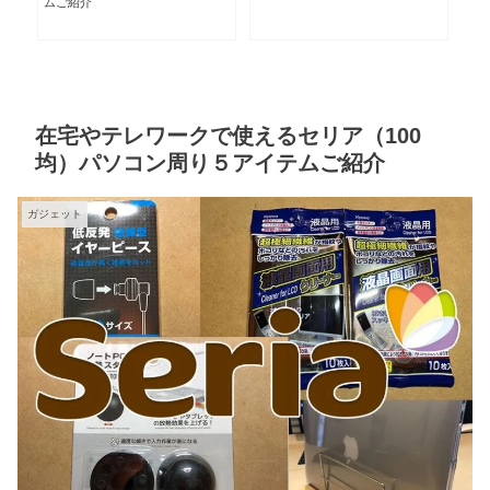
INPUT、INPUT_PULLUP、
リ
OUTPUTモードとは？
在宅やテレワークで使えるセリア（100
均）パソコン周り５アイテムご紹介
ガジェット