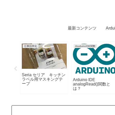
最新コンテンツ
Ard
仕事効率化
AruduinoIDE関数
6インチ
Seria セリア キッチン
ニター
ラベル用マスキングテ
Arduino IDE
504
ープ
analogRead()関数と
は？