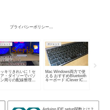
プライバシーポリシー・免責事項
ガジェット
ガジェット
Arduino
スッキリきれいに！セ
Mac Windows両方で使
第2回：A
リア・ダイソーでパソ
える おすすめBluetooth
パイPI
コン周りの配線整理お
キーボード iClever IC-
ボード・
役立ちグッズ8選
BK22のご紹介（初心者
ルキーボ
向けキーボードの説明
数文字入
あり）
Arduino IDE setup関数とは？