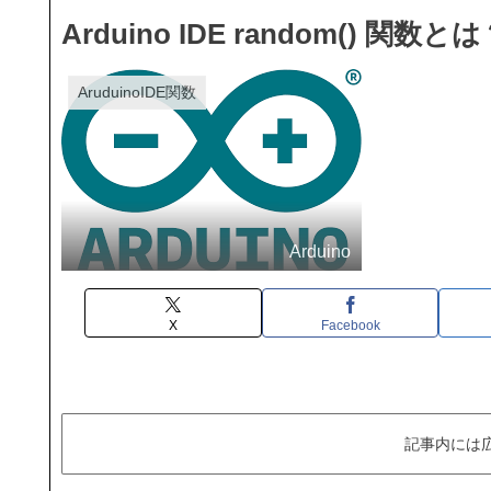
Arduino IDE random() 関数と
AruduinoIDE関数
Arduino
X
Facebook
記事内には