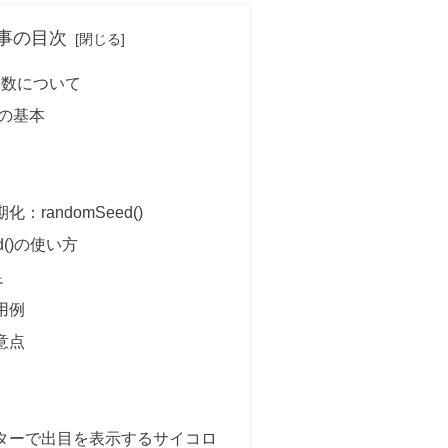
事の目次
m()関数について
関数の基本
化：randomSeed()
ed()の使い方
足
応用例
注意点
ニターで出目を表示するサイコロ