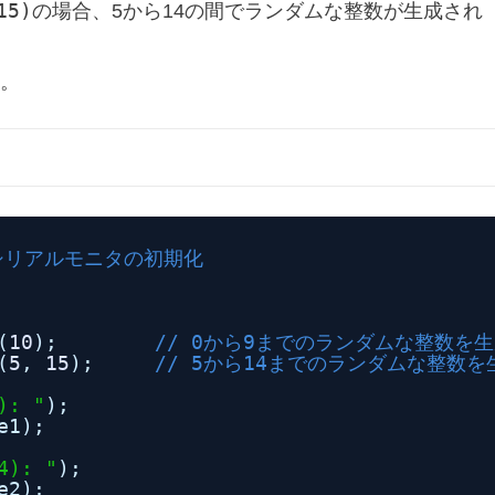
15)
の場合、5から14の間でランダムな整数が生成され
い。
 シリアルモニタの初期化
(
10
);        
// 0から9までのランダムな整数を
(
5
, 
15
);     
// 5から14までのランダムな整数を
): "
);
e1);
4): "
);
e2);