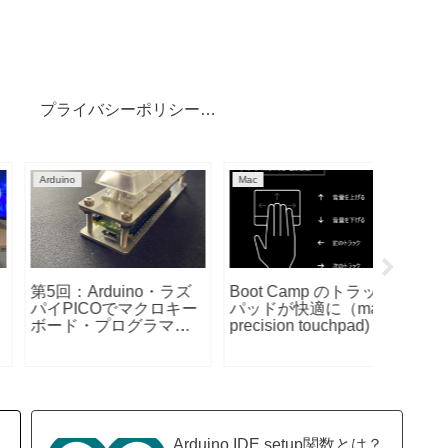
プライバシーポリシー・免責事項
仕事効率化
AruduinoIDE関数
AruduinoI
indows で Wi-Fi ネッ
トワーク パスワードを
Arduino IDE
Arduino 
調べる
analogRead()関数と
digital
は？
analog
較
Arduino IDE setup関数とは？