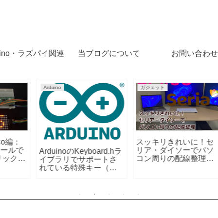
uino・ラズパイ関連
当ブログについて
お問い合わせ
Arduino
仕事効率化
ク
Seria セリア キッチン
W
ラベル用マスキングテ
Arduino IDE
ープ
MD_MAX72XX.hライブ
ラリとは？