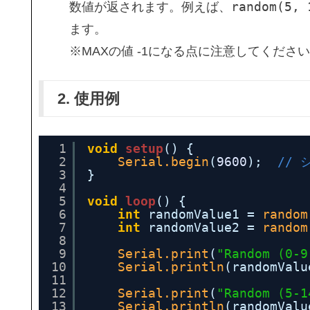
random(5, 
数値が返されます。例えば、
ます。
※MAXの値 -1になる点に注意してくださ
2. 使用例
1
void
setup
() {
2
Serial.begin
(
9600
);  
//
3
}
4
5
void
loop
() {
6
int
randomValue1 
=
random
7
int
randomValue2 
=
random
8
9
Serial.print
(
"Random (0-9
10
Serial.println
(randomValu
11
12
Serial.print
(
"Random (5-1
13
Serial.println
(randomValu