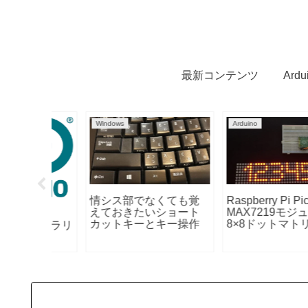
最新コンテンツ
Ard
Arduino
Mac
に！セ
第5回：Arduino・ラズ
Boot Camp のトラッ
でパソ
パイPICOでマクロキー
パッドが快適に（mac
整理お
ボード・プログラマブ
precision touchpad)
選
ルキーボード自作
（Windows・Macアプ
リケーション・ファイ
ル起動編）