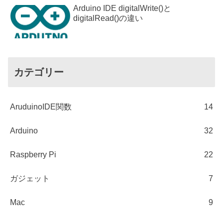
Arduino IDE digitalWrite()と
digitalRead()の違い
カテゴリー
AruduinoIDE関数
14
Arduino
32
Raspberry Pi
22
ガジェット
7
Mac
9