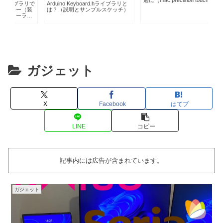
適に（mac precision touchpad)
（４
ラリで
Arduino Keyboard.hライブラリと
装
は？（説明とサンプルスケッチ）
ー
ガジェット
X
Facebook
はてブ
LINE
コピー
記事内には広告が含まれています。
ガジェット