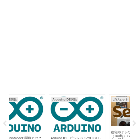
AruduinoIDE関数
ガジェット
ガ
在宅やテレワークで使えるセリア
Ma
（100均）パソコン周り５アイテ
めBl
は？
Arduino IDE ピンレベルのHIGH・