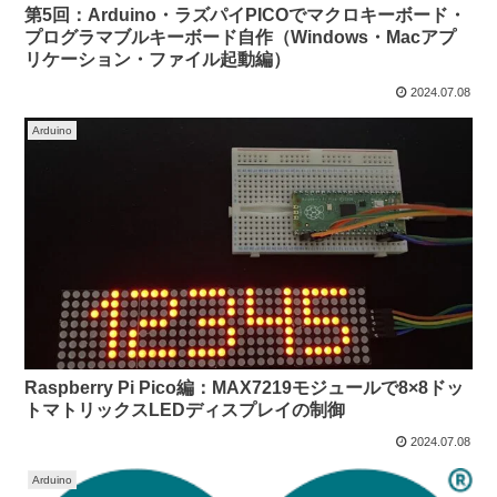
第5回：Arduino・ラズパイPICOでマクロキーボード・
プログラマブルキーボード自作（Windows・Macアプ
リケーション・ファイル起動編）
2024.07.08
Arduino
Raspberry Pi Pico編：MAX7219モジュールで8×8ドッ
トマトリックスLEDディスプレイの制御
2024.07.08
Arduino