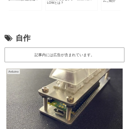
ムご紹介
BK
LOWとは？
ー
自作
記事内には広告が含まれています。
Arduino