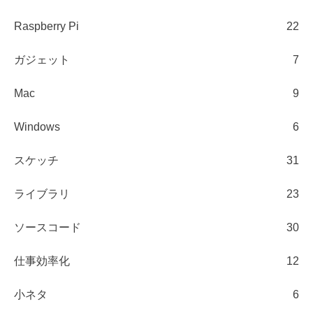
Raspberry Pi
22
ガジェット
7
Mac
9
Windows
6
スケッチ
31
ライブラリ
23
ソースコード
30
仕事効率化
12
小ネタ
6