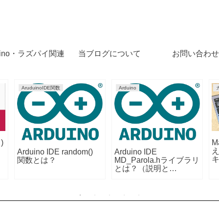
uino・ラズパイ関連
当ブログについて
お問い合わせ
ガジェット
Arduino
ッチン
おすすめ！15.6インチ
第4回：Arduino・ラズ
グテ
4K モバイルモニター
パイPICOでマクロキー
EVICIV EVC-1504
ボード・プログラマブ
ルキーボード自作（複
数キー接続編）