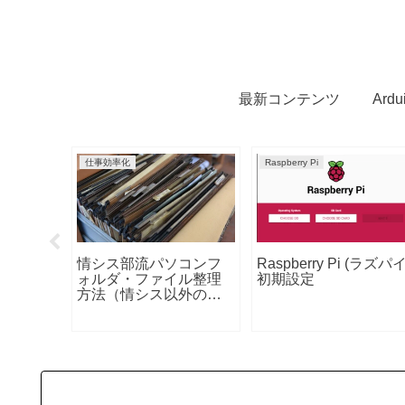
最新コンテンツ
Ard
Mac
仕事効率化
ino・ラズ
110円！！ セリアで見
Seria セリア キ
でマクロキー
つけたノートパソコン
ラベル用マスキン
ログラマブ
スタンド
ープ
ド自作