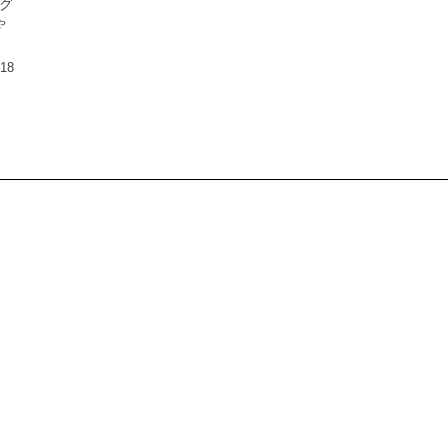
グ
ゃ
.18