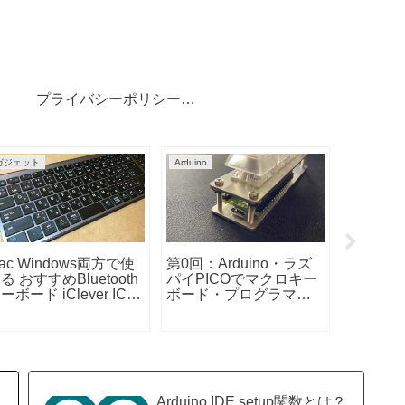
プライバシーポリシー・免責事項
ガジェット
Windows
Arduino
在宅やテレワークで使
情シス部でなくても覚
えるセリア（100均）パ
えておきたいショート
Ardui
ソコン周り５アイテム
カットキーとキー操作
MD_
ご紹介
ラリ
Arduino IDE setup関数とは？