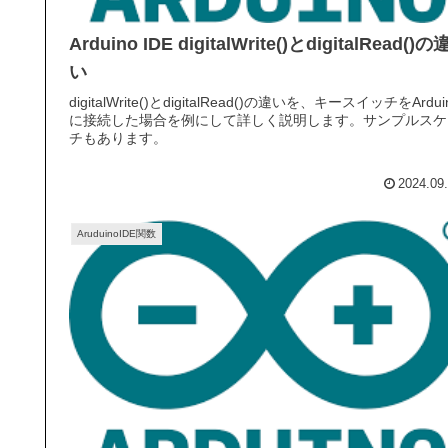
Arduino IDE digitalWrite()とdigitalRead()の
い
digitalWrite()とdigitalRead()の違いを、キースイッチをArdui
に接続した場合を例にして詳しく説明します。サンプルスケ
チもあります。
2024.09
AruduinoIDE関数