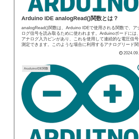
Arduino IDE analogRead()関数とは？
analogRead()関数は、Arduino IDEで使用される関数で、ア
ログ信号を読み取るために使われます。Arduinoボードには
アナログ入力ピンがあり、これを使用して連続的な電圧信号
測定できます。このような場合に利用するアナログリード関
の説明です。
2024.09
AruduinoIDE関数