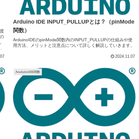
Arduino IDE INPUT_PULLUPとは？（pinMode
関数）
一度
の
ArduinoIDEのpinMode関数内のINPUT_PULLUPの仕組みや使
。
用方法、メリットと注意点について詳しく解説していきます。
に
.07
2024.11.07
AruduinoIDE関数