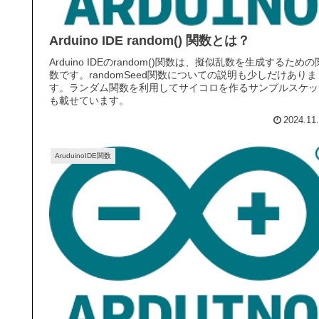
Arduino IDE random() 関数とは？
Arduino IDEのrandom()関数は、擬似乱数を生成するための
数です。randomSeed関数についての説明も少しだけありま
す。ランダム関数を利用してサイコロを作るサンプルスケッ
も載せています。
2024.11
AruduinoIDE関数