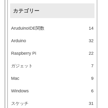
カテゴリー
AruduinoIDE関数
14
Arduino
32
Raspberry Pi
22
ガジェット
7
Mac
9
Windows
6
スケッチ
31