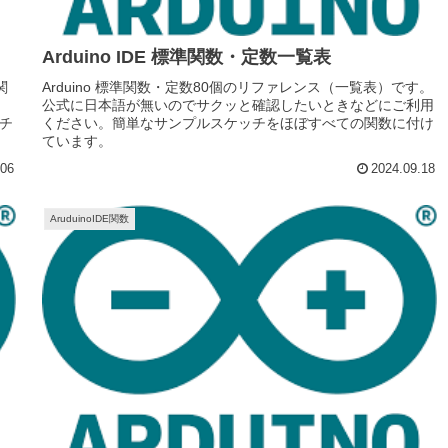
Arduino IDE 標準関数・定数一覧表
関
Arduino 標準関数・定数80個のリファレンス（一覧表）です。
公式に日本語が無いのでサクッと確認したいときなどにご利用
チ
ください。簡単なサンプルスケッチをほぼすべての関数に付け
ています。
.06
2024.09.18
AruduinoIDE関数