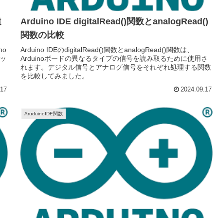
違
Arduino IDE digitalRead()関数とanalogRead()
関数の比較
no
Arduino IDEのdigitalRead()関数とanalogRead()関数は、
ッ
Arduinoボードの異なるタイプの信号を読み取るために使用さ
れます。デジタル信号とアナログ信号をそれぞれ処理する関数
を比較してみました。
.17
2024.09.17
AruduinoIDE関数