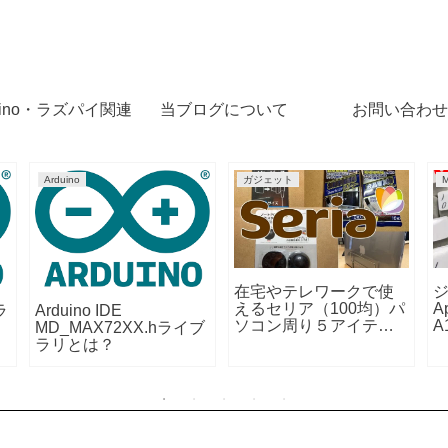
uino・ラズパイ関連
当ブログについて
お問い合わせ
Arduino
AruduinoIDE関数
A
ン
Arduinoで 4連 8×8 ドッ
トマトリックスLEDを
Arduino IDE random()
A
MAX7219で制御
関数とは？
ン
I
O