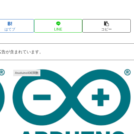
はてブ
LINE
コピー
広告が含まれています。
AruduinoIDE関数